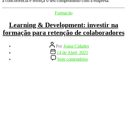
à concorrência e reforça o seu compromisso com a empresa.
Categorias
Formação
Learning & Development: investir na
formação para retenção de colaboradores
Autor
Por
Joana Cidades
do
Data
14 de Abril, 2021
artigo
do
em
Sem comentários
artigo
Learning
&
Development:
investir
na
formação
para
retenção
de
colaboradores