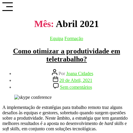
Saltar
para
o
conteúdo
Mês:
Abril 2021
Categorias
Equipa
Formação
Como otimizar a produtividade em
teletrabalho?
Autor
Por
Joana Cidades
do
Data
20 de Abril, 2021
artigo
do
em
Sem comentários
artigo
Como
otimizar
a
produtividade
A implementação de estratégias para trabalho remoto traz alguns
em
desafios às equipas e gestores, sobretudo quando surgem questões
teletrabalho?
sobre a produtividade. Neste âmbito, a estratégia que tem garantido
melhores resultados é a aposta no desenvolvimento de
hard skills
e
soft skills
, em conjunto com soluções tecnológicas.