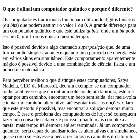
O que é afinal um computador quântico e porque é diferente?
Os computadores tradicionais funcionam utilizando dígitos binários
(ou
bits
) que podem assumir o valor 1 ou 0. A grande diferença para
um computador quântico é que este utiliza
qubits
, onde um
bit
pode
ser um 0, um 1 ou os dois ao mesmo tempo.
Isto é possível devido a algo chamado
superposição
que, de uma
forma muito simples, acontece quando uma partícula de energia está
em vários sítios em simultâneo. Este comportamento aparentemente
mágico é possível devido a uma combinação de ciência, física e um
pouco de matemática.
Para perceber melhor o que distingue estes computadores, Satya
Nadella, CEO da Microsoft, deu um exemplo: se um computador
tradicional tivesse que encontrar a solução de um labirinto, este iria
optar por um caminho, encontrar um beco sem saída, dar meia-volta
e tentar um caminho alternativo, até esgotar todas as opções. Claro
que este método é possível, mas encontrar a solução demora muito
tempo. É esse o problema dos computadores de hoje: só conseguem
fazer uma coisa de cada vez e por isso, quanto mais complexa a
tarefa, mais tempo irá demorar até ser terminada. Já um computador
quântico, seria capaz de analisar todas as alternativas em simultâneo,
quase como se estivesse a percorrer todos os caminhos do labirinto