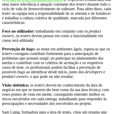
uma maior relevância à atuação constante dos
testers
durante todo o
ciclo de vida de desenvolvimento de
software
. Para além disso, cada
tester
na equipa tem a responsabilidade de se orientar e de fortalecer
e trabalhar a cultura coletiva de qualidade, marcada por diferentes
características:
Foco no utilizador:
trabalhando em conjunto com os
product
owners,
os
testers
devem pensar em como a funcionalidade em
causa será utilizada;
Prevenção de
bugs
:
ao testar em ambientes ágeis, espera-se que os
testers
consigam contribuir fortemente para a antecipação de
problemas que possam surgir; ao participar no planeamento das
tarefas e contribuir com os critérios de aceitação e os respetivos
casos de teste, os profissionais podem facilitar a prevenção de
possíveis
bugs
ao identificar desde início, junto dos
developers
e
produtct owners
, o que pode ou não resultar;
Visão sistémica:
os
testers
devem ter conhecimento da área de
negócio em que se inserem tão bem como da sua área técnica; com
esses pontos de vista em mente, conseguirão entender melhor os
riscos envolvidos em cada entrega, trabalhando para responder às
preocupações e necessidades dos envolvidos no projeto.
Sam Laing, formadora para a área de testes, criou um resumo que