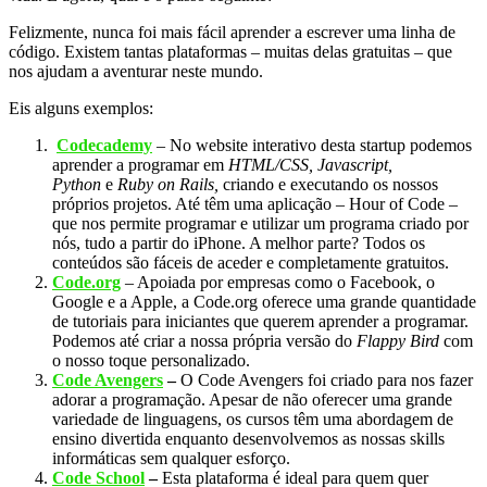
Felizmente, nunca foi mais fácil aprender a escrever uma linha de
código. Existem tantas plataformas – muitas delas gratuitas – que
nos ajudam a aventurar neste mundo.
Eis alguns exemplos:
Codecademy
– No website interativo desta startup podemos
aprender a programar em
HTML/CSS, Javascript,
Python
e
Ruby on Rails,
criando e executando os nossos
próprios projetos. Até têm uma aplicação – Hour of Code –
que nos permite programar e utilizar um programa criado por
nós, tudo a partir do iPhone. A melhor parte? Todos os
conteúdos são fáceis de aceder e completamente gratuitos.
Code.org
– Apoiada por empresas como o Facebook, o
Google e a Apple, a Code.org oferece uma grande quantidade
de tutoriais para iniciantes que querem aprender a programar.
Podemos até criar a nossa própria versão do
Flappy Bird
com
o nosso toque personalizado.
Code Avengers
–
O Code Avengers foi criado para nos fazer
adorar a programação. Apesar de não oferecer uma grande
variedade de linguagens, os cursos têm uma abordagem de
ensino divertida enquanto desenvolvemos as nossas skills
informáticas sem qualquer esforço.
Code School
–
Esta plataforma é ideal para quem quer