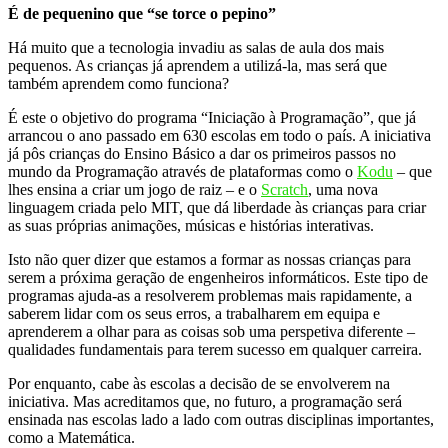
É de pequenino que “se torce o pepino”
Há muito que a tecnologia invadiu as salas de aula dos mais
pequenos. As crianças já aprendem a utilizá-la, mas será que
também aprendem como funciona?
É este o objetivo do programa “Iniciação à Programação”, que já
arrancou o ano passado em 630 escolas em todo o país. A iniciativa
já pôs crianças do Ensino Básico a dar os primeiros passos no
mundo da Programação através de plataformas como o
Kodu
– que
lhes ensina a criar um jogo de raiz – e o
Scratch
, uma nova
linguagem criada pelo MIT, que dá liberdade às crianças para criar
as suas próprias animações, músicas e histórias interativas.
Isto não quer dizer que estamos a formar as nossas crianças para
serem a próxima geração de engenheiros informáticos. Este tipo de
programas ajuda-as a resolverem problemas mais rapidamente, a
saberem lidar com os seus erros, a trabalharem em equipa e
aprenderem a olhar para as coisas sob uma perspetiva diferente –
qualidades fundamentais para terem sucesso em qualquer carreira.
Por enquanto, cabe às escolas a decisão de se envolverem na
iniciativa. Mas acreditamos que, no futuro, a programação será
ensinada nas escolas lado a lado com outras disciplinas importantes,
como a Matemática.