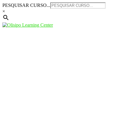
Saltar
PESQUISAR CURSO...
para
×
o
conteúdo