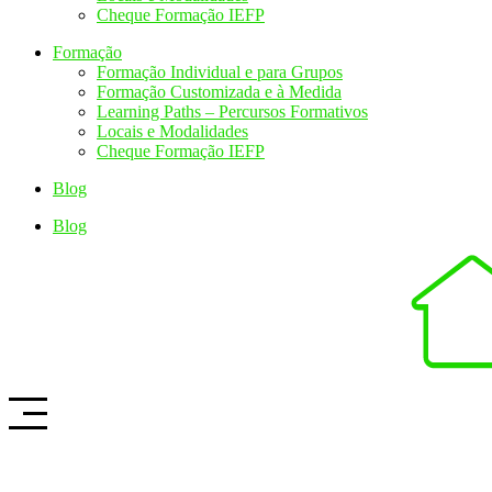
Cheque Formação IEFP
Formação
Formação Individual e para Grupos
Formação Customizada e à Medida
Learning Paths – Percursos Formativos
Locais e Modalidades
Cheque Formação IEFP
Blog
Blog