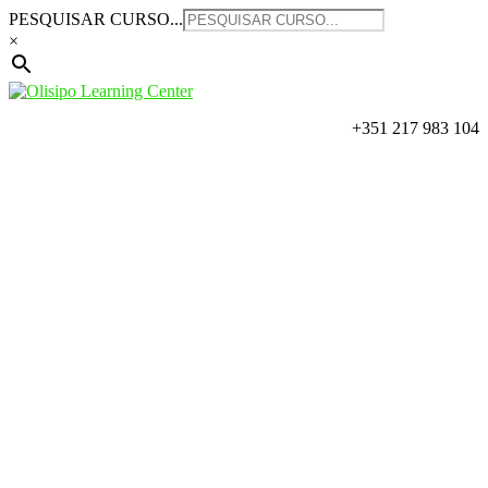
Saltar
PESQUISAR CURSO...
para
×
o
conteúdo
+351 217 983 104