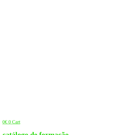
0
€
0
Cart
catálogo de formação