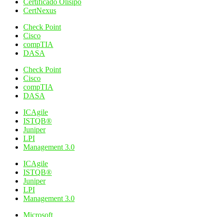
Certificado Olisipo
CertNexus
Check Point
Cisco
compTIA
DASA
Check Point
Cisco
compTIA
DASA
ICAgile
ISTQB®
Juniper
LPI
Management 3.0
ICAgile
ISTQB®
Juniper
LPI
Management 3.0
Microsoft