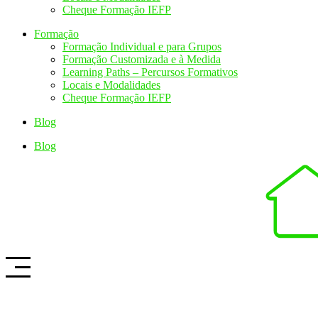
Cheque Formação IEFP
Formação
Formação Individual e para Grupos
Formação Customizada e à Medida
Learning Paths – Percursos Formativos
Locais e Modalidades
Cheque Formação IEFP
Blog
Blog