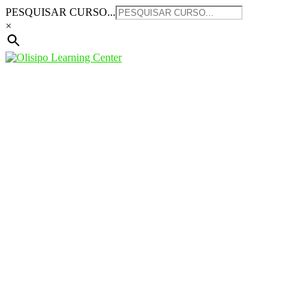
Saltar
PESQUISAR CURSO...
para
×
o
conteúdo