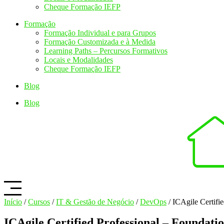
Cheque Formação IEFP
Formação
Formação Individual e para Grupos
Formação Customizada e à Medida
Learning Paths – Percursos Formativos
Locais e Modalidades
Cheque Formação IEFP
Blog
Blog
Início
/
Cursos
/
IT & Gestão de Negócio
/
DevOps
/ ICAgile Certifi
ICAgile Certified Professional – Foundati