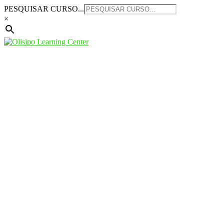
Saltar
PESQUISAR CURSO...
para
×
o
conteúdo