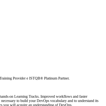
raining Provider e ISTQB® Platinum Partner.
d hands-on Learning Tracks. Improved workflows and faster
n necessary to build your DevOps vocabulary and to understand its
ses you will acquire an understanding of DevOps.