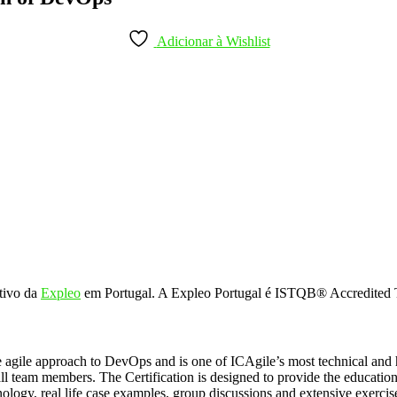
Adicionar à Wishlist
ativo da
Expleo
em Portugal. A Expleo Portugal é ISTQB® Accredited T
he agile approach to DevOps and is one of ICAgile’s most technical an
l team members. The Certification is designed to provide the educatio
nology, real life case examples, group discussions and extensive exerci