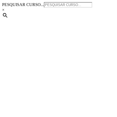
Saltar
PESQUISAR CURSO...
para
×
o
conteúdo