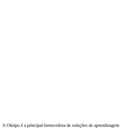
the
product
page
A Olisipo é a principal fornecedora de soluções de aprendizagem