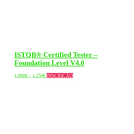
ISTQB® Certified Tester –
Foundation Level V4.0
Price
This
1.060
€
–
1.250
€
INSCRIÇÃO
range:
product
1.060€
has
through
multiple
1.250€
variants.
The
options
may
be
chosen
on