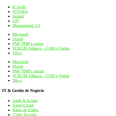
ICAgile
ISTQB®
Juniper
LPI
Management 3.0
Microsoft
Oracle
PMI, PMP e outras
SCRUM Alliance – CSM e Outras
Tibco
Microsoft
Oracle
PMI, PMP e outras
SCRUM Alliance – CSM e Outras
Tibco
IT & Gestão de Negócio
Agile & Scrum
Azure/Cloud
Bases de Dados
Cyber Security