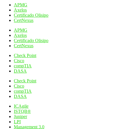
page
APMG
Axelos
Certificado Olisipo
CertNexus
APMG
Axelos
Certificado Olisipo
CertNexus
Check Point
Cisco
compTIA
DASA
Check Point
Cisco
compTIA
DASA
ICAgile
ISTQB®
Juniper
LPI
Management 3.0