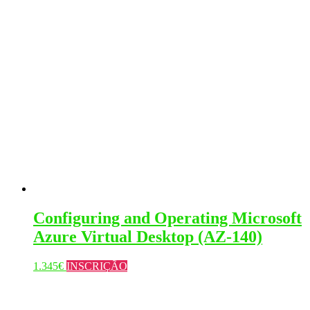
the
product
page
Configuring and Operating Microsoft
Azure Virtual Desktop (AZ-140)
This
1.345
€
INSCRIÇÃO
product
has
multiple