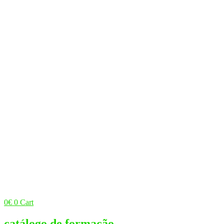
0
€
0
Cart
catálogo de formação