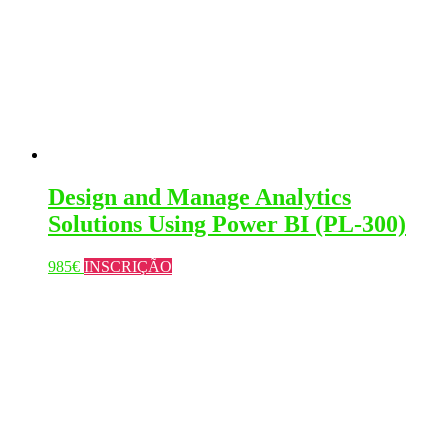
Design and Manage Analytics
Solutions Using Power BI (PL-300)
This
985
€
INSCRIÇÃO
product
has
multiple
variants.
The
options
may
be
chosen
on