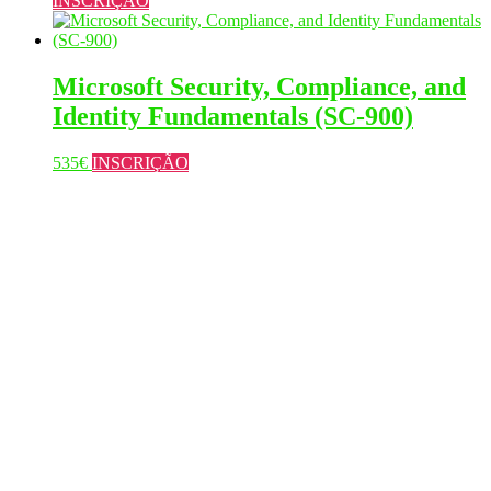
INSCRIÇÃO
Microsoft Security, Compliance, and
Identity Fundamentals (SC-900)
This
535
€
INSCRIÇÃO
product
has
multiple
variants.
The
options
may
be
chosen
on
the
product
page