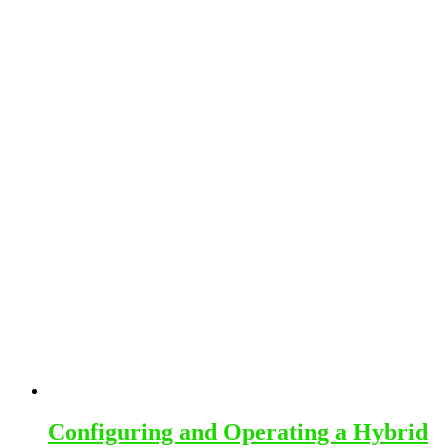
variants.
The
options
may
be
chosen
on
the
product
page
Configuring and Operating a Hybrid