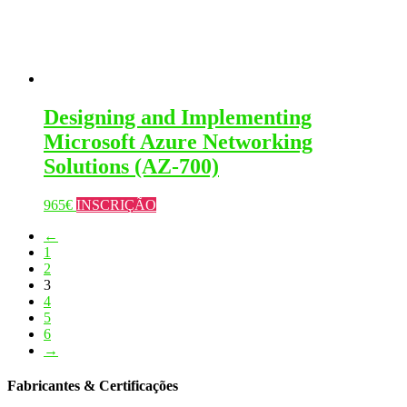
Designing and Implementing
Microsoft Azure Networking
Solutions (AZ-700)
This
965
€
INSCRIÇÃO
product
←
has
1
multiple
2
variants.
3
The
4
options
5
may
6
be
→
chosen
on
the
Fabricantes & Certificações
product