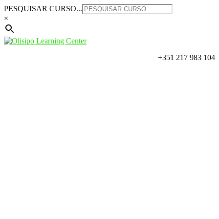
Saltar
PESQUISAR CURSO...
para
×
o
conteúdo
+351 217 983 104