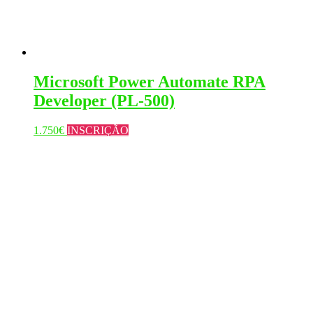
Microsoft Power Automate RPA
Developer (PL-500)
This
1.750
€
INSCRIÇÃO
product
has
multiple
variants.
The
options
may
be
chosen
on
the
product
page