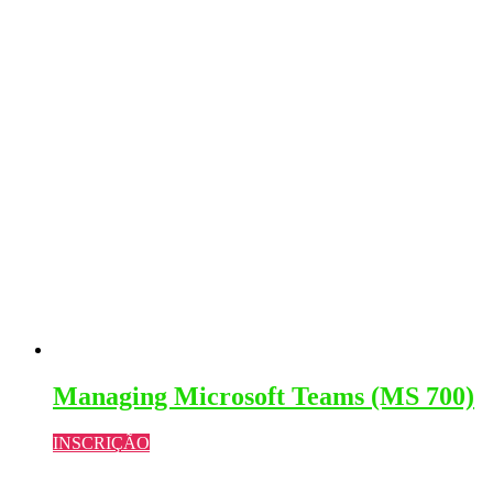
be
chosen
on
the
product
page
Managing Microsoft Teams (MS 700)
INSCRIÇÃO