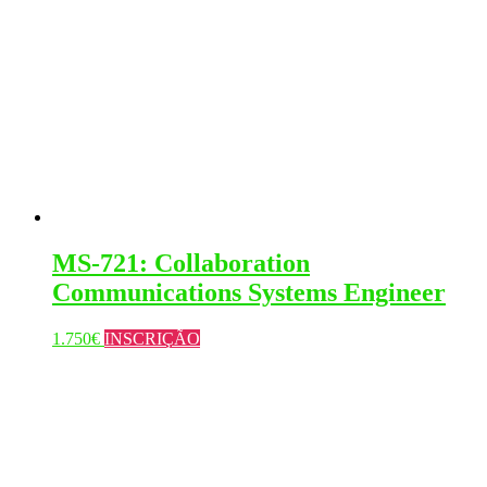
MS-721: Collaboration
Communications Systems Engineer
This
1.750
€
INSCRIÇÃO
product
has
multiple
variants.
The
options
may