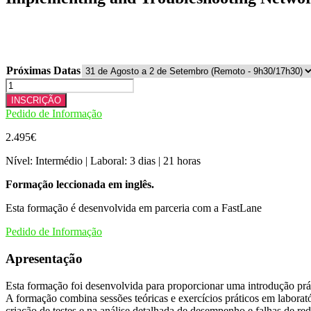
Próximas Datas
Quantidade
de
INSCRIÇÃO
Implementing
Pedido de Informação
and
Troubleshooting
2.495
€
Networks
Using
Nível: Intermédio | Laboral: 3 dias | 21 horas
Cisco
ThousandEyes
Formação leccionada em inglês.
(ENTEIT)
Esta formação é desenvolvida em parceria com a FastLane
Pedido de Informação
Apresentação
Esta formação foi desenvolvida para proporcionar uma introdução prát
A formação combina sessões teóricas e exercícios práticos em laborat
criação de testes e na análise detalhada de desempenho e falhas de red