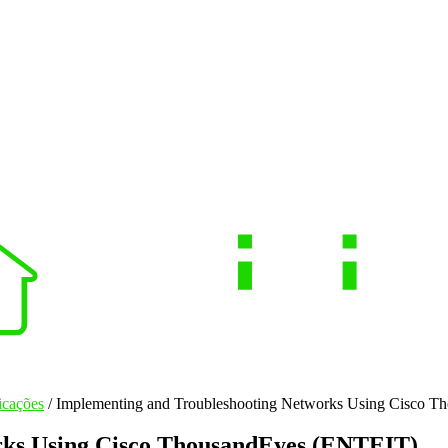
icações
/ Implementing and Troubleshooting Networks Using Cisco 
rks Using Cisco ThousandEyes (ENTEIT)