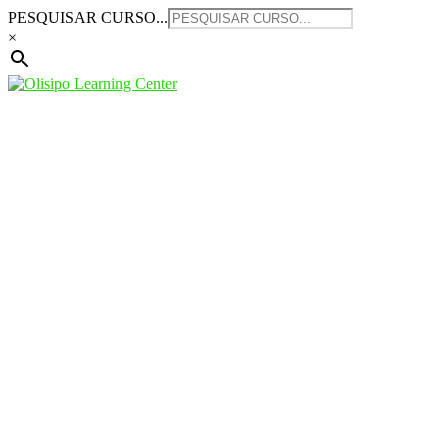
Saltar
PESQUISAR CURSO...
para
×
o
conteúdo