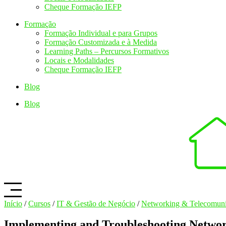
Cheque Formação IEFP
Formação
Formação Individual e para Grupos
Formação Customizada e à Medida
Learning Paths – Percursos Formativos
Locais e Modalidades
Cheque Formação IEFP
Blog
Blog
Início
/
Cursos
/
IT & Gestão de Negócio
/
Networking & Telecomun
Implementing and Troubleshooting Netwo