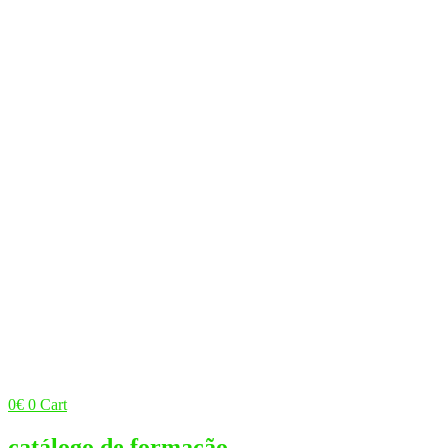
0
€
0
Cart
catálogo de formação