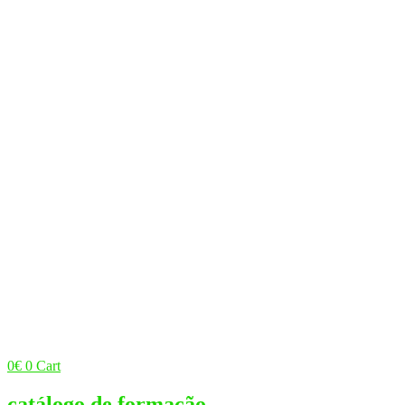
0
€
0
Cart
catálogo de formação