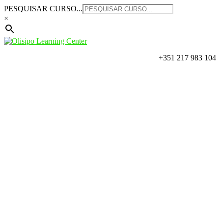
Saltar
PESQUISAR CURSO...
para
×
o
conteúdo
+351 217 983 104