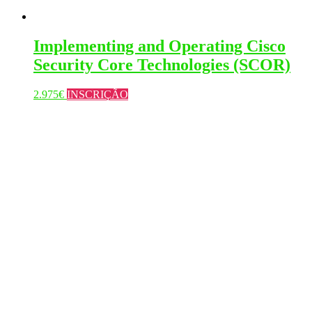
Implementing and Operating Cisco
Security Core Technologies (SCOR)
This
2.975
€
INSCRIÇÃO
product
has
multiple
variants.
The
options
may
be
chosen
on
the
product
page