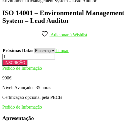
Environmental Management System – Lead Auditor
ISO 14001 – Environmental Management
System – Lead Auditor
Adicionar à Wishlist
Próximas Datas
Limpar
Quantidade
de
INSCRIÇÃO
ISO
Pedido de Informação
14001
-
990
€
Environmental
Management
Nível: Avançado | 35 horas
System
-
Certificação opcional pela PECB
Lead
Pedido de Informação
Auditor
Apresentação