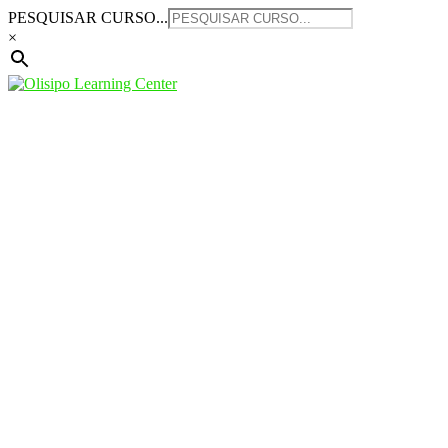
Saltar
PESQUISAR CURSO...
para
×
o
conteúdo