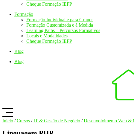
Cheque Formação IEFP
Formação
Formação Individual e para Grupos
Formação Customizada e à Medida
Learning Paths – Percursos Formativos
Locais e Modalidades
Cheque Formação IEFP
Blog
Blog
Início
/
Cursos
/
IT & Gestão de Negócio
/
Desenvolvimento Web & 
Linguagem PHP