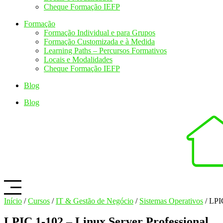
Cheque Formação IEFP
Formação
Formação Individual e para Grupos
Formação Customizada e à Medida
Learning Paths – Percursos Formativos
Locais e Modalidades
Cheque Formação IEFP
Blog
Blog
Início
/
Cursos
/
IT & Gestão de Negócio
/
Sistemas Operativos
/ LPI
LPIC 1-102 – Linux Server Professional