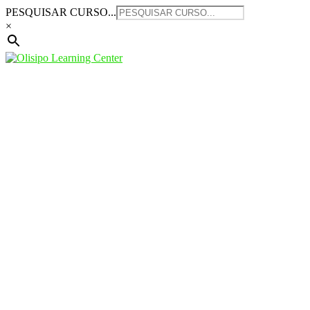
Saltar
PESQUISAR CURSO...
para
×
o
conteúdo