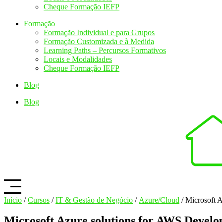
Cheque Formação IEFP
Formação
Formação Individual e para Grupos
Formação Customizada e à Medida
Learning Paths – Percursos Formativos
Locais e Modalidades
Cheque Formação IEFP
Blog
Blog
Início
/
Cursos
/
IT & Gestão de Negócio
/
Azure/Cloud
/ Microsoft 
Microsoft Azure solutions for AWS Develo