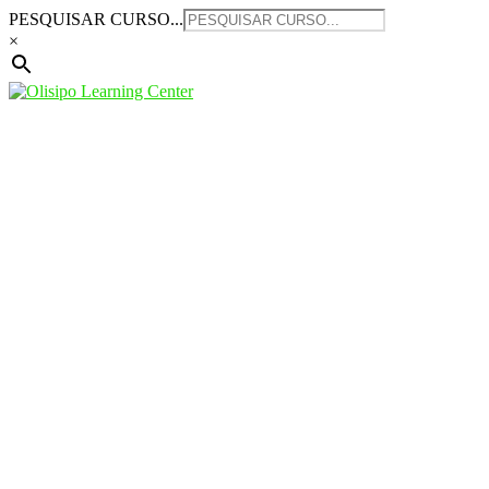
Saltar
PESQUISAR CURSO...
para
×
o
conteúdo