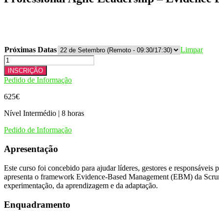
Próximas Datas
Limpar
Quantidade
de
INSCRIÇÃO
Professional
Pedido de Informação
Agile
Leadership
625
€
-
Evidence
Nível Intermédio | 8 horas
Based
Management
Pedido de Informação
(PAL-
EBM)
Apresentação
Este curso foi concebido para ajudar líderes, gestores e responsávei
apresenta o framework Evidence-Based Management (EBM) da Scrum.or
experimentação, da aprendizagem e da adaptação.
Enquadramento