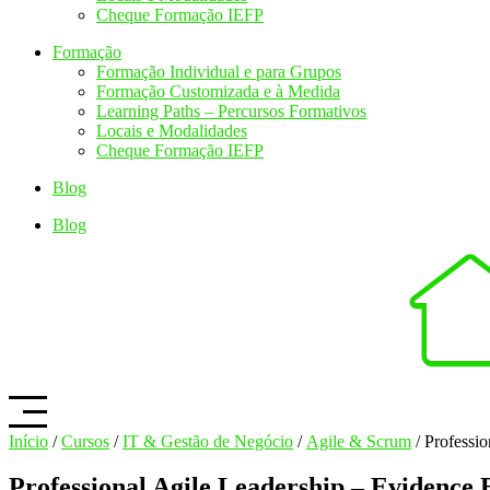
Cheque Formação IEFP
Formação
Formação Individual e para Grupos
Formação Customizada e à Medida
Learning Paths – Percursos Formativos
Locais e Modalidades
Cheque Formação IEFP
Blog
Blog
Início
/
Cursos
/
IT & Gestão de Negócio
/
Agile & Scrum
/ Professi
Professional Agile Leadership – Eviden