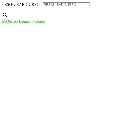
Saltar
PESQUISAR CURSO...
para
×
o
conteúdo