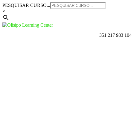
Saltar
PESQUISAR CURSO...
para
×
o
conteúdo
+351 217 983 104