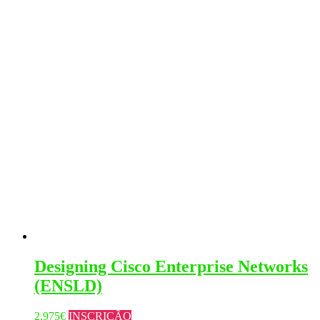
Designing Cisco Enterprise Networks
(ENSLD)
This
2.975
€
INSCRIÇÃO