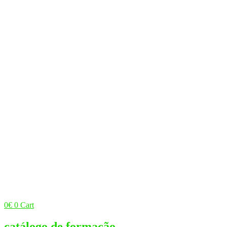
0
€
0
Cart
catálogo de formação