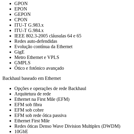
GPON
EPON
GEPON
CPON
ITU-T G.983.x
ITU-T G.984.x
IEEE 802.3-2005 cláusulas 64 e 65
Redes auto-defendidas
Evolução contínua da Ethernet
GigE
Metro Ethernet e VPLS
GMPLS
Ótico e fotónico avançado
Backhaul baseado em Ethernet
Opções e operações de rede Backhaul
Arquitetura de rede
Ethernet na First Mile (EFM)
EFM sob fibra
EFM sob cobre
EFM sob rede ótica passiva
Ethernet First Mile
Redes óticas Denso Wave Division Multiplex (DWDM)
10GbE