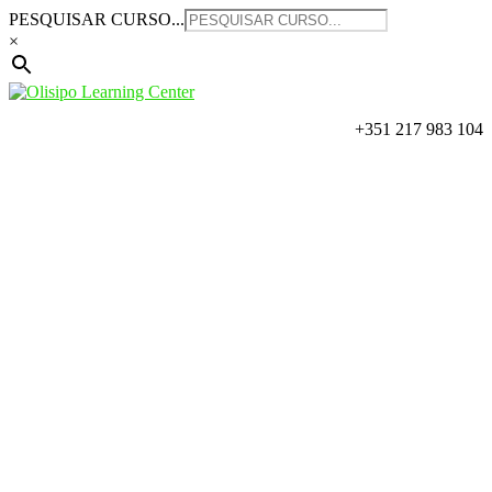
Saltar
PESQUISAR CURSO...
para
×
o
conteúdo
+351 217 983 104