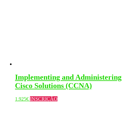
Implementing and Administering
Cisco Solutions (CCNA)
This
1.925
€
INSCRIÇÃO
product
has
multiple
variants.
The
options
may