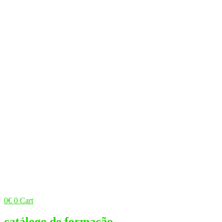
0
€
0
Cart
catálogo de formação