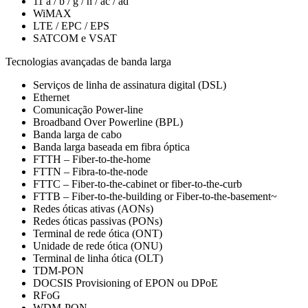
11 a / b / g / n / ac / ad
WiMAX
LTE / EPC / EPS
SATCOM e VSAT
Tecnologias avançadas de banda larga
Serviços de linha de assinatura digital (DSL)
Ethernet
Comunicação Power-line
Broadband Over Powerline (BPL)
Banda larga de cabo
Banda larga baseada em fibra óptica
FTTH – Fiber-to-the-home
FTTN – Fibra-to-the-node
FTTC – Fiber-to-the-cabinet or fiber-to-the-curb
FTTB – Fiber-to-the-building or Fiber-to-the-basement~
Redes óticas ativas (AONs)
Redes óticas passivas (PONs)
Terminal de rede ótica (ONT)
Unidade de rede ótica (ONU)
Terminal de linha ótica (OLT)
TDM-PON
DOCSIS Provisioning of EPON ou DPoE
RFoG
WDM-PON