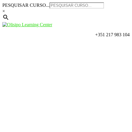
Saltar
PESQUISAR CURSO...
para
×
o
conteúdo
+351 217 983 104