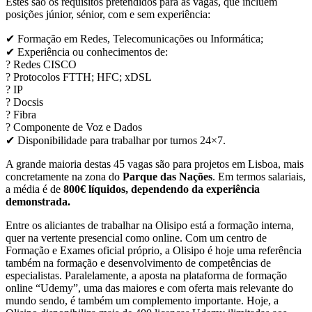
Estes são os requisitos pretendidos para as vagas, que incluem
posições júnior, sénior, com e sem experiência:
✔ Formação em Redes, Telecomunicações ou Informática;
✔ Experiência ou conhecimentos de:
? Redes CISCO
? Protocolos FTTH; HFC; xDSL
? IP
? Docsis
? Fibra
? Componente de Voz e Dados
✔ Disponibilidade para trabalhar por turnos 24×7.
A grande maioria destas 45 vagas são para projetos em Lisboa, mais
concretamente na zona do
Parque das Nações
. Em termos salariais,
a média é de
800€ líquidos, dependendo da experiência
demonstrada.
Entre os aliciantes de trabalhar na Olisipo está a formação interna,
quer na vertente presencial como online. Com um centro de
Formação e Exames oficial próprio, a Olisipo é hoje uma referência
também na formação e desenvolvimento de competências de
especialistas. Paralelamente, a aposta na plataforma de formação
online “Udemy”, uma das maiores e com oferta mais relevante do
mundo sendo, é também um complemento importante. Hoje, a