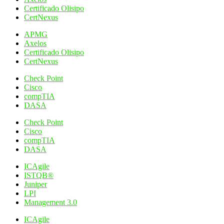
Certificado Olisipo
CertNexus
APMG
Axelos
Certificado Olisipo
CertNexus
Check Point
Cisco
compTIA
DASA
Check Point
Cisco
compTIA
DASA
ICAgile
ISTQB®
Juniper
LPI
Management 3.0
ICAgile