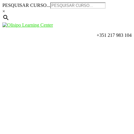
Saltar
PESQUISAR CURSO...
para
×
o
conteúdo
+351 217 983 104