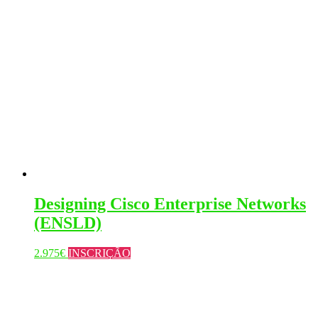
Designing Cisco Enterprise Networks
(ENSLD)
This
2.975
€
INSCRIÇÃO
product
has
multiple
variants.
The