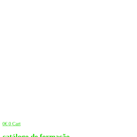
0
€
0
Cart
catálogo de formação