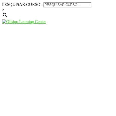
Saltar
PESQUISAR CURSO...
para
×
o
conteúdo