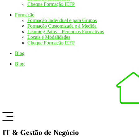
Cheque Formação IEFP
Formação
Formação Individual e para Grupos
Formação Customizada e à Medida
Learning Paths – Percursos Formativos
Locais e Modalidades
Cheque Formação IEFP
Blog
Blog
IT & Gestão de Negócio