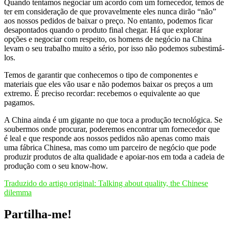
Quando tentamos negociar um acordo com um fornecedor, temos de
ter em consideração de que provavelmente eles nunca dirão “não”
aos nossos pedidos de baixar o preço. No entanto, podemos ficar
desapontados quando o produto final chegar. Há que explorar
opções e negociar com respeito, os homens de negócio na China
levam o seu trabalho muito a sério, por isso não podemos subestimá-
los.
Temos de garantir que conhecemos o tipo de componentes e
materiais que eles vão usar e não podemos baixar os preços a um
extremo. É preciso recordar: recebemos o equivalente ao que
pagamos.
A China ainda é um gigante no que toca a produção tecnológica. Se
soubermos onde procurar, poderemos encontrar um fornecedor que
é leal e que responde aos nossos pedidos não apenas como mais
uma fábrica Chinesa, mas como um parceiro de negócio que pode
produzir produtos de alta qualidade e apoiar-nos em toda a cadeia de
produção com o seu know-how.
Traduzido do artigo original: Talking about quality, the Chinese
dilemma
Partilha-me!