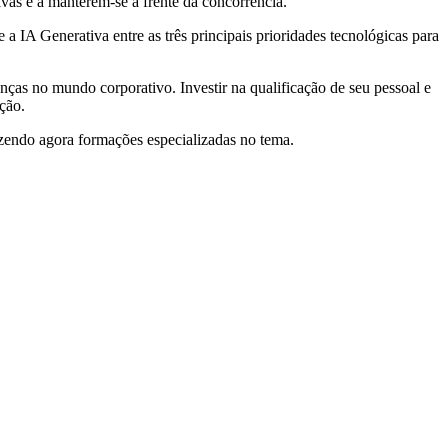
ivas e a manterem-se à frente da concorrência.
 IA Generativa entre as três principais prioridades tecnológicas para
nças no mundo corporativo. Investir na qualificação de seu pessoal e
ação.
trazendo agora formações especializadas no tema.