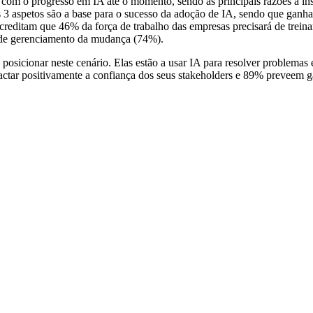
om o progresso em IA até o momento, sendo as principais razões a insuf
es 3 aspetos são a base para o sucesso da adoção de IA, sendo que ganh
 acreditam que 46% da força de trabalho das empresas precisará de trei
ço de gerenciamento da mudança (74%).
e posicionar neste cenário. Elas estão a usar IA para resolver problem
tar positivamente a confiança dos seus stakeholders e 89% preveem gan