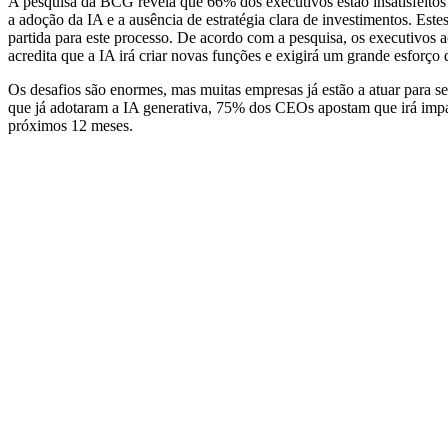
A pesquisa da BCG revela que 66% dos executivos estão insatisfeitos c
a adoção da IA e a ausência de estratégia clara de investimentos. Est
partida para este processo. De acordo com a pesquisa, os executivos
acredita que a IA irá criar novas funções e exigirá um grande esfor
Os desafios são enormes, mas muitas empresas já estão a atuar para s
que já adotaram a IA generativa, 75% dos CEOs apostam que irá impac
próximos 12 meses.