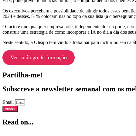
A IA pode prever tendências futuras, o comportamento dos clientes e 
Os executivos percebem a possibilidade de atingir todos esses benefí
2024 e desses, 51% colocam-nas no topo da sua lista (a ciberseguran
O facto é que qualquer empresa hoje, independente de seu porte, não p
construir uma estratégia de como incorporar a IA no dia a dia dos seus
Neste sentido, a Olisipo tem vindo a trabalhar para incluir no seu cat
Ver catálogo de formação
Partilha-me!
Subscreve a newsletter semanal com os me
Email
enviar
Read on...