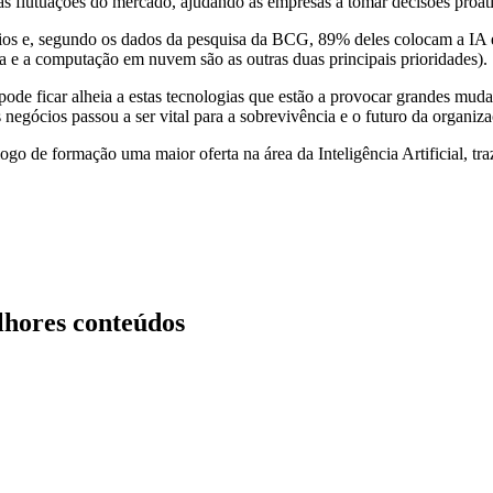
as flutuações do mercado, ajudando as empresas a tomar decisões proat
cios e, segundo os dados da pesquisa da BCG, 89% deles colocam a IA e a
ça e a computação em nuvem são as outras duas principais prioridades).
ode ficar alheia a estas tecnologias que estão a provocar grandes muda
 negócios passou a ser vital para a sobrevivência e o futuro da organiz
álogo de formação uma maior oferta na área da Inteligência Artificial, 
lhores conteúdos