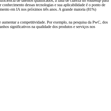
iciência de talentos qualificados, a falta de clareza do
roadmap
para
ar conhecimento dessas tecnologias e sua aplicabilidade é o ponto de
namento em IA nos próximos três anos. A grande maioria (81%)
as e aumentar a competitividade. Por exemplo, na pesquisa da PwC, dos
hos significativos na qualidade dos produtos e serviços nos