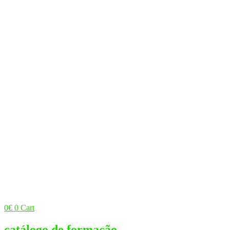
0
€
0
Cart
catálogo de formação