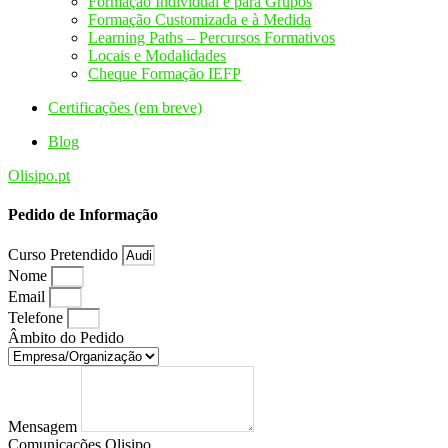
Formação Individual e para Grupos
Formação Customizada e à Medida
Learning Paths – Percursos Formativos
Locais e Modalidades
Cheque Formação IEFP
Certificações (em breve)
Blog
Olisipo.pt
Pedido de Informação
Curso Pretendido
Nome
Email
Telefone
Âmbito do Pedido
Mensagem
Comunicações Olisipo