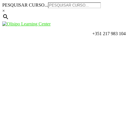
Saltar
PESQUISAR CURSO...
para
×
o
conteúdo
+351 217 983 104