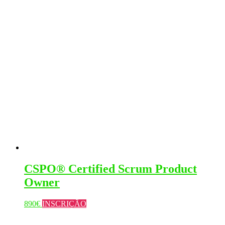
chosen
on
the
product
page
CSPO® Certified Scrum Product
Owner
This
890
€
INSCRIÇÃO
product
has