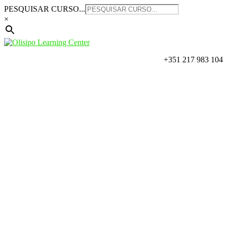
Saltar
PESQUISAR CURSO...
para
×
o
conteúdo
+351 217 983 104