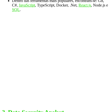
Dentro das ferramentas mais populares, encontram-se: Git,
C#,
JavaScript
, TypeScript, Docker, .Net,
React.js
, Node.js e
SQL
.