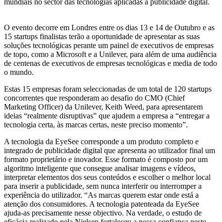
startups
mundiais no sector das tecnologias aplicadas à publicidade digital.
da
ad:tech
O evento decorre em Londres entre os dias 13 e 14 de Outubro e as
London
15 startups finalistas terão a oportunidade de apresentar as suas
soluções tecnológicas perante um painel de executivos de empresas
de topo, como a Microsoft e a Unilever, para além de uma audiência
de centenas de executivos de empresas tecnológicas e media de todo
o mundo.
Estas 15 empresas foram seleccionadas de um total de 120 startups
concorrentes que responderam ao desafio do CMO (Chief
Marketing Officer) da Unilever, Keith Weed, para apresentarem
ideias “realmente disruptivas” que ajudem a empresa a “entregar a
tecnologia certa, às marcas certas, neste preciso momento”.
A tecnologia da EyeSee corresponde a um produto completo e
integrado de publicidade digital que apresenta ao utilizador final um
formato proprietário e inovador. Esse formato é composto por um
algoritmo inteligente que consegue analisar imagens e vídeos,
interpretar elementos dos seus conteúdos e escolher o melhor local
para inserir a publicidade, sem nunca interferir ou interromper a
experiência do utilizador. “As marcas querem estar onde está a
atenção dos consumidores. A tecnologia patenteada da EyeSee
ajuda-as precisamente nesse objectivo. Na verdade, o estudo de
eficácia realizado pela Nielsen fortaleceu a nossa confiança neste