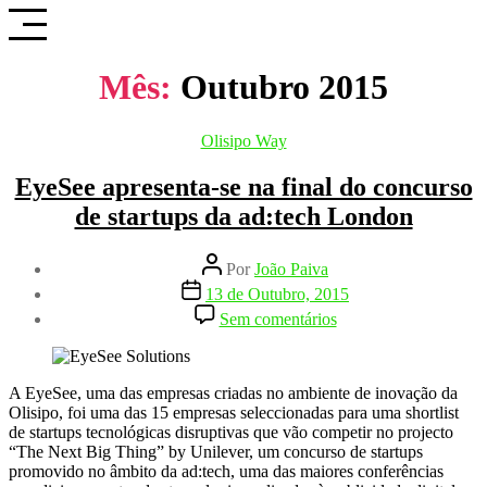
Saltar
para
o
conteúdo
Mês:
Outubro 2015
Categorias
Olisipo Way
EyeSee apresenta-se na final do concurso
de startups da ad:tech London
Autor
Por
João Paiva
do
Data
13 de Outubro, 2015
artigo
do
em
Sem comentários
artigo
EyeSee
apresenta-
se
na
A EyeSee, uma das empresas criadas no ambiente de inovação da
final
Olisipo, foi uma das 15 empresas seleccionadas para uma shortlist
do
de startups tecnológicas disruptivas que vão competir no projecto
concurso
“The Next Big Thing” by Unilever, um concurso de startups
de
promovido no âmbito da ad:tech, uma das maiores conferências