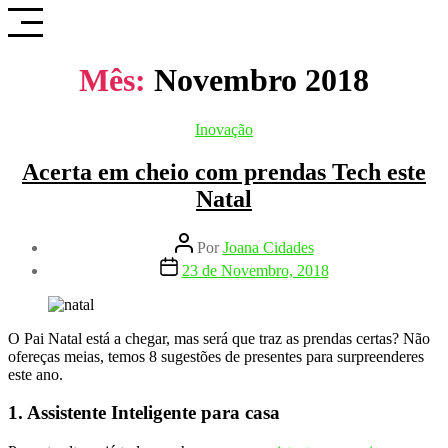
Saltar
para
o
conteúdo
Mês:
Novembro 2018
Categorias
Inovação
Acerta em cheio com prendas Tech este
Natal
Autor
Por
Joana Cidades
do
Data
23 de Novembro, 2018
artigo
do
artigo
O Pai Natal está a chegar, mas será que traz as prendas certas? Não
ofereças meias, temos 8 sugestões de presentes para surpreenderes
este ano.
1. Assistente Inteligente para casa