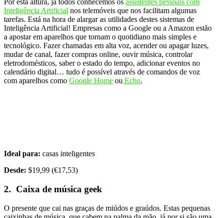
Por esta altura, já todos conhecemos os
assistentes pessoais com
Inteligência Artificial
nos telemóveis que nos facilitam algumas
tarefas. Está na hora de alargar as utilidades destes sistemas de
Inteligência Artificial! Empresas como a Google ou a Amazon estão
a apostar em aparelhos que tornam o quotidiano mais simples e
tecnológico. Fazer chamadas em alta voz, acender ou apagar luzes,
mudar de canal, fazer compras online, ouvir música, controlar
eletrodomésticos, saber o estado do tempo, adicionar eventos no
calendário digital… tudo é possível através de comandos de voz
com aparelhos como
Google Home
ou
Echo
.
Ideal para:
casas inteligentes
Desde:
$19,99 (€17,53)
2. Caixa de música geek
O presente que cai nas graças de miúdos e graúdos. Estas pequenas
caixinhas de música, que cabem na palma da mão, já por si são uma