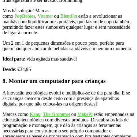
fruta agarrada até ser lavado. Borinnnnng.
Mas há solução! Marcas
como
PopBabies
,
Vitamer
ou
BlendJet
estão a revolucionar as
manhãs com liquidificadores portáteis, que fazem de copo também,
permitindo fazer estes sumos em qualquer lugar e sem necessidade
de ligar à corrente.
Um 2 em 1 de pequenas dimensões e pouco peso, perfeito para
quem não quer abdicar de bebidas saudáveis em nenhum momento.
Ideal para:
vida agitada mas saudável
Desde
: €34,95
8. Montar um computador para crianças
A inovação tecnológica evolui e multiplica-se de dia para dia. E se
as crianças crescem desde cedo com a presença de aparelhos
digitais, por que não coloca-las na origem destes?
Marcas como
Kano
,
The Grommet
ou
MakePi
estão empenhadas na
educação tecnológica com diversos produtos. Descubra os kits de
programação e montagem, que dão às crianças as ferramentas
necessárias para construírem o seu próprio computador e
aprenderem as bases da programação com kits bastantes completos.