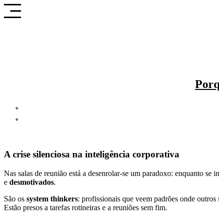
Saltar
para
o
conteúdo
Porq
A crise silenciosa na inteligência corporativa
Nas salas de reunião está a desenrolar-se um paradoxo: enquanto se in
e
desmotivados
.
São os
system thinkers
: profissionais que veem padrões onde outro
Estão presos a tarefas rotineiras e a reuniões sem fim.