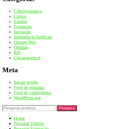
Cibersegurança
Cursos
Equipa
Formação
Inovação
Inteligência Artificial
Olisipo Way
Opinião
RH
Uncategorized
Meta
Iniciar sessão
Feed de entradas
Feed de comentários
WordPress.org
Pesquisar
Pesquisa
por:
Home
Procurar Talento
Procurar Formação