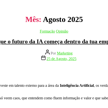
Mês:
Agosto 2025
Categorias
Formação
Opinião
ue o futuro da IA começa dentro da tua em
Autor
Por
Marketing
do
Data
25 de Agosto, 2025
artigo
do
artigo
veste em talento externo para a área da
Inteligência Artificial
, os verd
s só veem caos, que entendem como fluem informação e valor e que sab