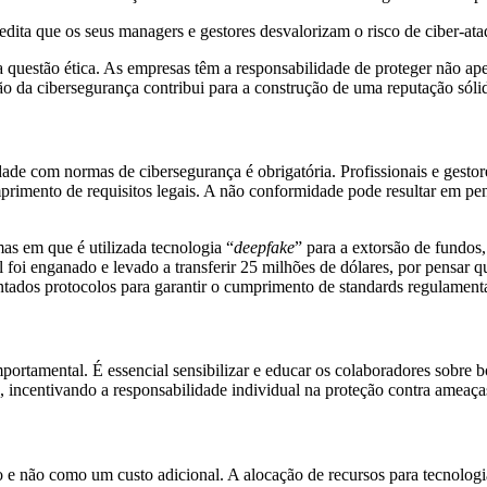
edita que os seus managers e gestores desvalorizam o risco de ciber-ata
uestão ética. As empresas têm a responsabilidade de proteger não apen
tão da cibersegurança contribui para a construção de uma reputação sólid
e com normas de cibersegurança é obrigatória. Profissionais e gestores
mprimento de requisitos legais. A não conformidade pode resultar em pe
as em que é utilizada tecnologia “
deepfake
” para a extorsão de fundos
 foi enganado e levado a transferir 25 milhões de dólares, por pensa
ntados protocolos para garantir o cumprimento de standards regulamentaç
tamental. É essencial sensibilizar e educar os colaboradores sobre boa
incentivando a responsabilidade individual na proteção contra ameaças
e não como um custo adicional. A alocação de recursos para tecnologia