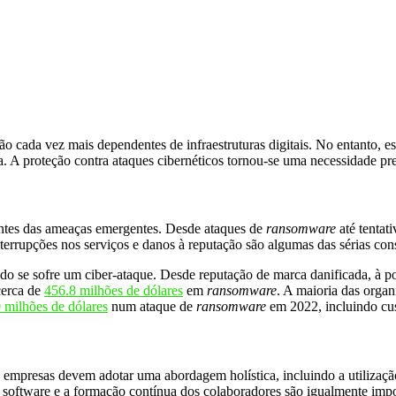
ão cada vez mais dependentes de infraestruturas digitais. No entanto, 
a. A proteção contra ataques cibernéticos tornou-se uma necessidade pr
ientes das ameaças emergentes. Desde ataques de
ransomware
até tentat
terrupções nos serviços e danos à reputação são algumas das sérias con
 se sofre um ciber-ataque. Desde reputação de marca danificada, à po
cerca de
456.8 milhões de dólares
em
ransomware
. A maioria das organ
 milhões de dólares
num ataque de
ransomware
em 2022, incluindo cus
empresas devem adotar uma abordagem holística, incluindo a utilização d
de software e a formação contínua dos colaboradores são igualmente impor