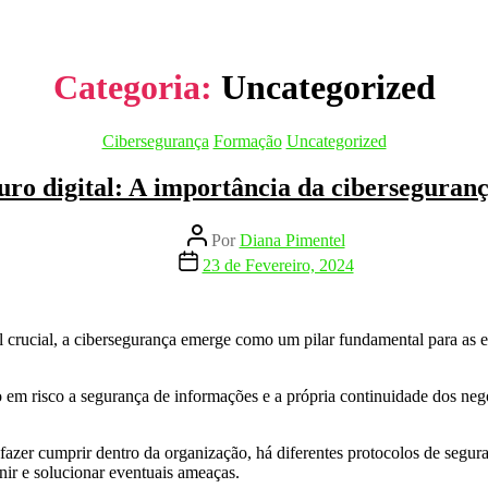
Categoria:
Uncategorized
Categorias
Cibersegurança
Formação
Uncategorized
uro digital: A importância da ciberseguranç
Autor
Por
Diana Pimentel
do
Data
23 de Fevereiro, 2024
artigo
do
artigo
 crucial, a cibersegurança emerge como um pilar fundamental para as e
em risco a segurança de informações e a própria continuidade dos negóc
azer cumprir dentro da organização, há diferentes protocolos de segura
nir e solucionar eventuais ameaças.