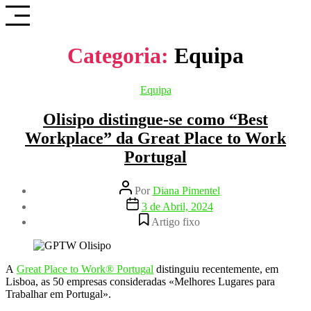
Saltar
para
o
conteúdo
Categoria:
Equipa
Categorias
Equipa
Olisipo distingue-se como “Best
Workplace” da Great Place to Work
Portugal
Autor
Por
Diana Pimentel
do
Data
3 de Abril, 2024
artigo
do
Artigo fixo
artigo
A
Great Place to Work® Portugal
distinguiu recentemente, em
Lisboa, as 50 empresas consideradas «Melhores Lugares para
Trabalhar em Portugal».