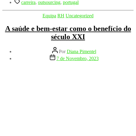
Etiquetas
carreira
,
outsourcing
,
portugal
Categorias
Equipa
RH
Uncategorized
A saúde e bem-estar como o benefício do
século XXI
Autor
Por
Diana Pimentel
do
Data
7 de Novembro, 2023
artigo
do
artigo