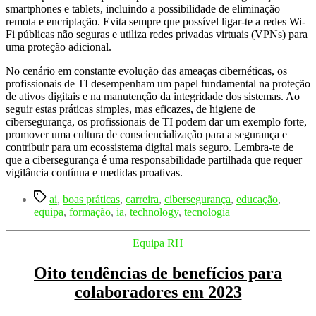
smartphones e tablets, incluindo a possibilidade de eliminação
remota e encriptação. Evita sempre que possível ligar-te a redes Wi-
Fi públicas não seguras e utiliza redes privadas virtuais (VPNs) para
uma proteção adicional.
No cenário em constante evolução das ameaças cibernéticas, os
profissionais de TI desempenham um papel fundamental na proteção
de ativos digitais e na manutenção da integridade dos sistemas. Ao
seguir estas práticas simples, mas eficazes, de higiene de
cibersegurança, os profissionais de TI podem dar um exemplo forte,
promover uma cultura de consciencialização para a segurança e
contribuir para um ecossistema digital mais seguro. Lembra-te de
que a cibersegurança é uma responsabilidade partilhada que requer
vigilância contínua e medidas proativas.
Etiquetas
ai
,
boas práticas
,
carreira
,
cibersegurança
,
educação
,
equipa
,
formação
,
ia
,
technology
,
tecnologia
Categorias
Equipa
RH
Oito tendências de benefícios para
colaboradores em 2023