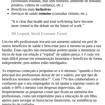
(
workloads
realistas, dias sem reuniões, ambiente de trabalho
positivo, cultura de confiança, etc.)
Benefícios mais
inclusivos
Serviços de saúde
remotos
(consultas virtuais, etc.)
“It is clear that health and total well-being have become
more central to the debate on the future of work.”
Till Leopold, World Economic Forum
Um em três profissionais trocaria um aumento salarial em prol de
outros benefícios de saúde e bem-estar para si mesmo ou para a sua
família. Estas opções não-monetárias podem ajudar a minimizar os
riscos de hoje em relação à “espiral” de salário-preço, e é cada vez
mais difícil pensar em remuneração monetária e benefícios de forma
independente, pois ambos estão interligados.
As empresas começam a perguntar-se a si mesmas: “quando o foco
principal dos profissionais deixar de ser o salário, por que tipo de
benefícios seremos conhecidos?”. Com 77% dos colaboradores a
confiarem que o seu empregador os irá ajudar a suportar custos de
saúde, e 66% o mesmo com despesas imprevistas, são
frequentemente as pequenas coisas que ficam na memória dos
profissionais, como um empréstimo para a educação de um filho,
apoios para navegar as burocracias financeiras, ou assistência na
prestação de cuidados.