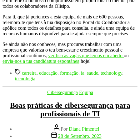
é um reflexo do nosso compromisso em proporcionar o melhor para
todos os colaboradores da Olisipo.
Para ti, que já pertences a esta equipa de mais de 600 pessoas,
relembro-te que tens à tua disposição no Portal do Colaborador a
apólice com todos os detalhes para consulta, e ainda uma equipa de
recursos humanos disponível para te ajudar sempre que precises.
Se ainda não nos conheces, mas procuras trabalhar com uma
empresa que valoriza o teu bem-estar e crescimento pessoal e
profissional contínuos,
verifica as vagas que temos em aberto
ou
envia-nos a tua candidatura espontânea
hoje!
Etiquetas
carreira
,
educação
,
formação
,
ia
,
saude
,
technology
,
tecnologia
Categorias
Cibersegurança
Equipa
Boas práticas de cibersegurança para
profissionais de TI
Autor
Por
Diana Pimentel
do
Data
28 de Setembro, 2023
artigo
do