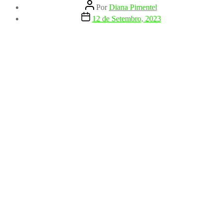
Autor
Por
Diana Pimentel
do
Data
12 de Setembro, 2023
artigo
do
artigo