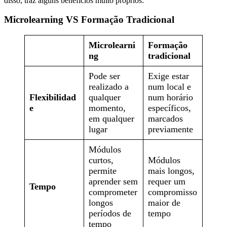
disso, traz alguns benefícios muito próprios:
Microlearning VS Formação Tradicional
Microlearni
Formação
ng
tradicional
Pode ser
Exige estar
realizado a
num local e
Flexibilidad
qualquer
num horário
e
momento,
específicos,
em qualquer
marcados
lugar
previamente
Módulos
curtos,
Módulos
permite
mais longos,
aprender sem
requer um
Tempo
comprometer
compromisso
longos
maior de
períodos de
tempo
tempo