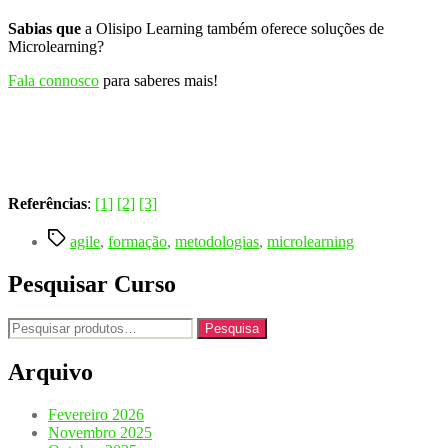
Sabias que
a Olisipo Learning também oferece soluções de
Microlearning?
Fala connosco
para saberes mais!
Referências
:
[1]
[2]
[3]
Etiquetas
agile
,
formação
,
metodologias
,
microlearning
Pesquisar Curso
Pesquisar
Pesquisa
por:
Arquivo
Fevereiro 2026
Novembro 2025