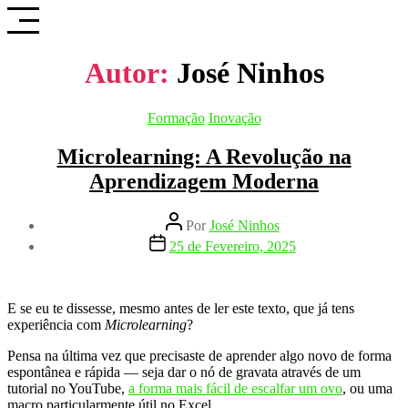
Saltar
para
o
conteúdo
Autor:
José Ninhos
Categorias
Formação
Inovação
Microlearning: A Revolução na
Aprendizagem Moderna
Autor
Por
José Ninhos
do
Data
25 de Fevereiro, 2025
artigo
do
artigo
E se eu te dissesse, mesmo antes de ler este texto, que já tens
experiência com
Microlearning
?
Pensa na última vez que precisaste de aprender algo novo de forma
espontânea e rápida — seja dar o nó de gravata através de um
tutorial no YouTube,
a forma mais fácil de escalfar um ovo
, ou uma
macro particularmente útil no Excel.