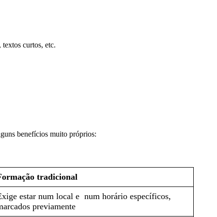
 textos curtos, etc.
lguns benefícios muito próprios:
Formação tradicional
Exige estar num local e num horário específicos,
marcados previamente