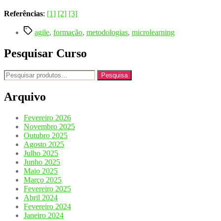
Referências
:
[1]
[2]
[3]
Etiquetas
agile
,
formação
,
metodologias
,
microlearning
Pesquisar Curso
Pesquisar
Pesquisa
por:
Arquivo
Fevereiro 2026
Novembro 2025
Outubro 2025
Agosto 2025
Julho 2025
Junho 2025
Maio 2025
Março 2025
Fevereiro 2025
Abril 2024
Fevereiro 2024
Janeiro 2024