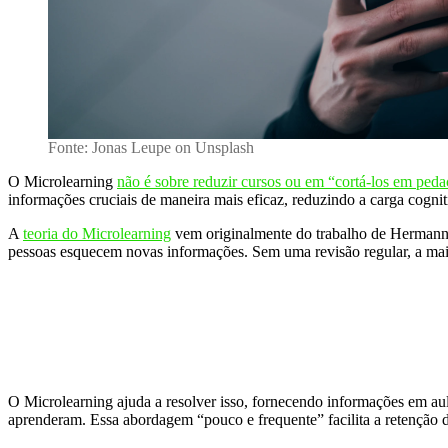
Fonte: Jonas Leupe on Unsplash
O Microlearning
não é sobre reduzir cursos ou em “cortá-los em peda
informações cruciais de maneira mais eficaz, reduzindo a carga cognit
A
teoria do Microlearning
vem originalmente do trabalho de Hermann
pessoas esquecem novas informações. Sem uma revisão regular, a mai
O Microlearning ajuda a resolver isso, fornecendo informações em a
aprenderam. Essa abordagem “pouco e frequente” facilita a retenção 