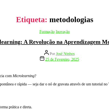
Etiqueta:
metodologias
Categorias
Formação
Inovação
learning: A Revolução na Aprendizagem M
Autor
Por
José Ninhos
do
Data
25 de Fevereiro, 2025
artigo
do
artigo
ência com
Microlearning
?
pontânea e rápida — seja dar o nó de gravata através de um tutorial n
rma prática e direta.