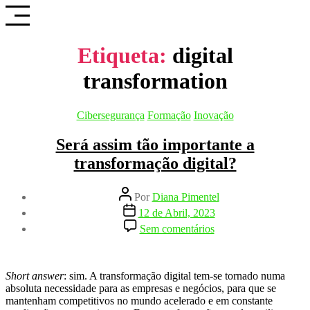
Saltar
para
o
conteúdo
Etiqueta:
digital
transformation
Categorias
Cibersegurança
Formação
Inovação
Será assim tão importante a
transformação digital?
Autor
Por
Diana Pimentel
do
Data
12 de Abril, 2023
artigo
do
em
Sem comentários
artigo
Será
assim
tão
importante
Short answer
: sim. A transformação digital tem-se tornado numa
a
absoluta necessidade para as empresas e negócios, para que se
transformação
mantenham competitivos no mundo acelerado e em constante