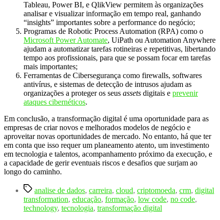
Tableau, Power BI, e QlikView permitem às organizações
analisar e visualizar informação em tempo real, ganhando
“insights” importantes sobre a performance do negócio;
Programas de Robotic Process Automation (RPA) como o
Microsoft Power Automate
, UiPath ou Automation Anywhere
ajudam a automatizar tarefas rotineiras e repetitivas, libertando
tempo aos profissionais, para que se possam focar em tarefas
mais importantes;
Ferramentas de Cibersegurança como firewalls, softwares
antivírus, e sistemas de detecção de intrusos ajudam as
organizações a proteger os seus
assets
digitais e
prevenir
ataques cibernéticos
.
Em conclusão, a transformação digital é uma oportunidade para as
empresas de criar novos e melhorados modelos de negócio e
aproveitar novas oportunidades de mercado. No entanto, há que ter
em conta que isso requer um planeamento atento, um investimento
em tecnologia e talentos, acompanhamento próximo da execução, e
a capacidade de gerir eventuais riscos e desafios que surjam ao
longo do caminho.
Etiquetas
analise de dados
,
carreira
,
cloud
,
criptomoeda
,
crm
,
digital
transformation
,
educação
,
formação
,
low code
,
no code
,
technology
,
tecnologia
,
transformação digital